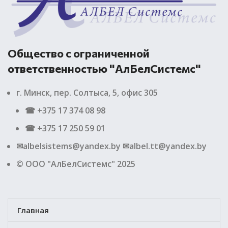
Общество с ограниченной
ответственностью "АлБелСистемс"
г. Минск, пер. Солтыса, 5, офис 305
☎ +375 17 374 08 98
☎ +375 17 250 59 01
✉albelsistems@yandex.by ✉albel.tt@yandex.by
© ООО "АлБелСистемс" 2025
Главная